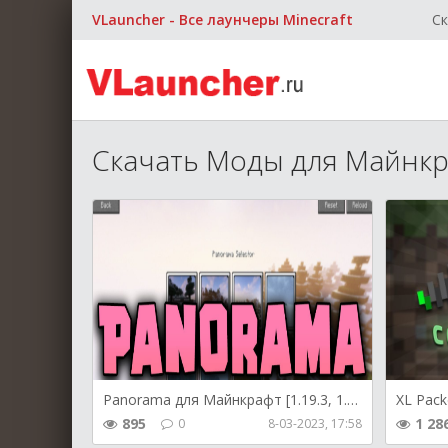
VLauncher - Все лаунчеры Minecraft
Ск
Скачать Моды для Майнкр
Panorama для Майнкрафт [1.19.3, 1.19.2, 1.19.1]
895
1 28
0
8-03-2023, 17:58