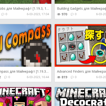
Earth Mobs для Майнкрафт [1.19.3, 1.19.2, 1.18.2]
970
0
6-03-2023, 17:04
0
6-03-20
GUI Compass для Майнкрафт [1.19.3, 1.19.2, 1.19.1]
2
819
0
6-03-2023, 16:44
0
6-03-20