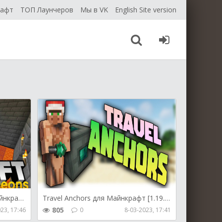
рафт
ТОП Лаунчеров
Мы в VK
English Site version
Dimensional Dungeons для Майнкрафт [1.19.3, 1.19.2, 1.18.2]
Travel Anchors для Майнкрафт [1.19.3, 1.9.2, 1.19.1]
805
23, 17:46
0
8-03-2023, 17:41