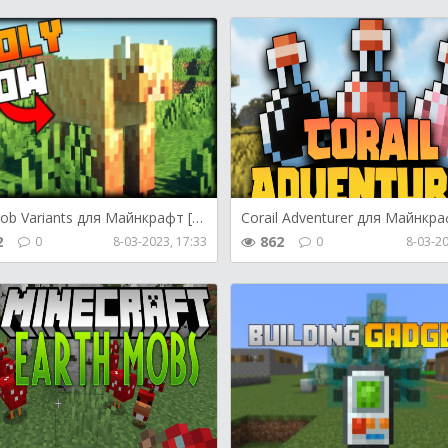
More Mob Variants для Майнкрафт [1.19.3, 1.19.2]
2
862
0
8-03-2023, 17:33
0
8-03-20