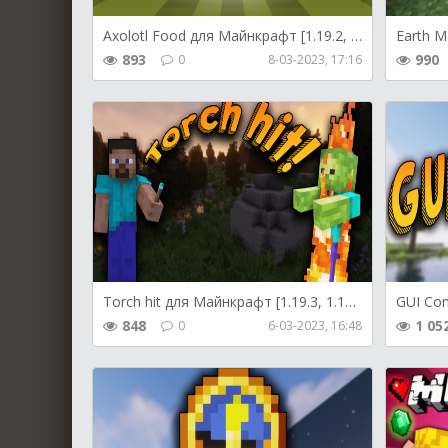
Axolotl Food для Майнкрафт [1.19.2, 1.18.2, 1.17.1]
893
990
0
8-03-2023, 17:16
Torch hit для Майнкрафт [1.19.3, 1.19.2, 1.19.1]
848
1 05
0
6-03-2023, 16:48