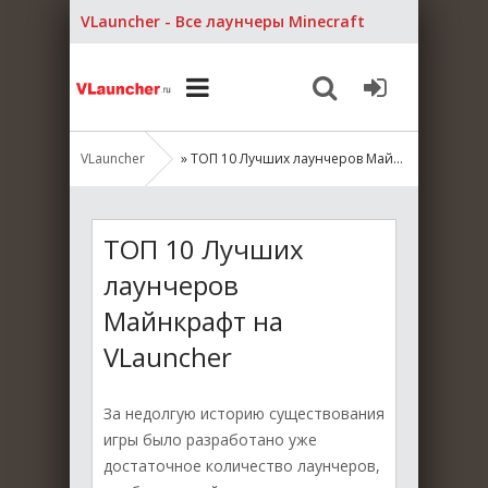
VLauncher - Все лаунчеры Minecraft
VLauncher
» ТОП 10 Лучших лаунчеров Майнкрафт на VLauncher
ТОП 10 Лучших
лаунчеров
Майнкрафт на
VLauncher
За недолгую историю существования
игры было разработано уже
достаточное количество лаунчеров,