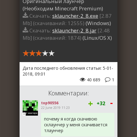
Оригинальный лаунчер
(Необходим Minecraft Premium)
Скачать:
sklauncher-2_8.exe
[2.87
Mb] (cкачиваний: 12555)
(Windows)
Скачать:
sklauncher-2_8.jar
[2.48
Mb] (cкачиваний: 1874)
(Linux/OS X)
Дата последнего обновления статьи: 5-01-
2018, 09:01
40 689
1
Комментарии:
-
+
+32
top90556
22 June 2019 11:23
почему я когда скачивою
склаунчер у меня скачивается
тлаунчер