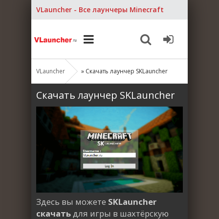
VLauncher - Все лаунчеры Minecraft
VLauncher
» Скачать лаунчер SKLauncher
Скачать лаунчер SKLauncher
Здесь вы можете
SKLauncher
скачать
для игры в шахтёрскую