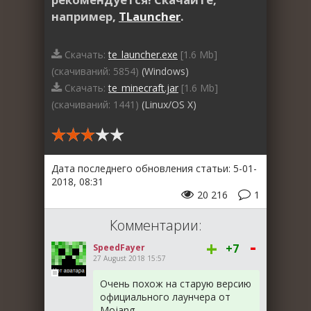
например,
TLauncher
.
Скачать:
te_launcher.exe
[1.6 Mb]
(cкачиваний: 5854)
(Windows)
Скачать:
te_minecraft.jar
[1.6 Mb]
(cкачиваний: 1441)
(Linux/OS X)
Дата последнего обновления статьи: 5-01-
2018, 08:31
20 216
1
Комментарии:
-
+
+7
SpeedFayer
27 August 2018 15:57
Очень похож на старую версию
официального лаунчера от
Mojang.