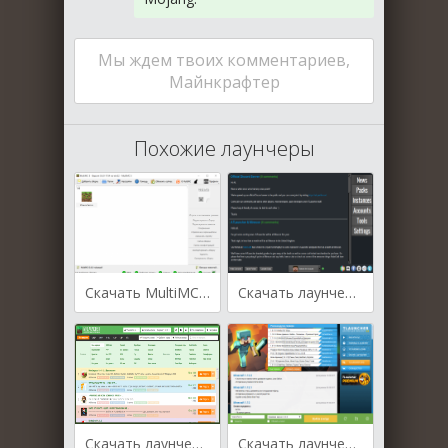
Мы ждем твоих комментариев,
Майнкрафтер
Похожие лаунчеры
Скачать MultiMC лаунчер
Скачать лаунчер ATLauncher
Скачать лаунчер MRLauncher
Скачать лаунчер TLauncher