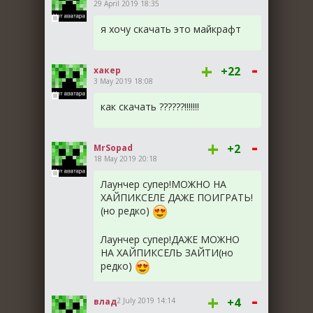
29 April 2019 18:35
я хочу скачать это майкрафт
-
+
+22
хакер
3 May 2019 18:08
как скачать ??????!!!!!!!
-
+
+2
MrSopad
18 May 2019 20:18
Лаунчер супер!МОЖНО НА
ХАЙПИКСЕЛЕ ДАЖЕ ПОИГРАТЬ!
(но редко)
Лаунчер супер!ДАЖЕ МОЖНО
НА ХАЙПИКСЕЛЬ ЗАЙТИ(но
редко)
-
+
+4
влад
2 July 2019 14:14