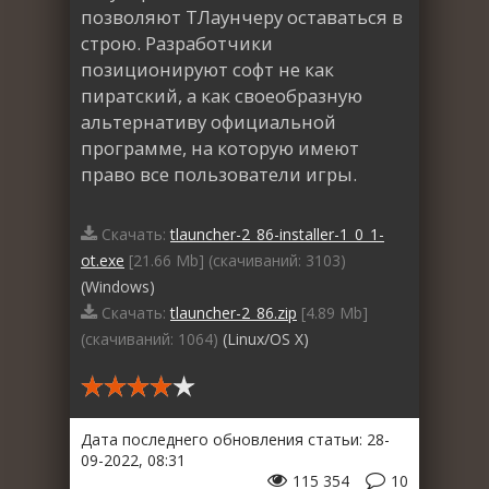
позволяют ТЛаунчеру оставаться в
строю. Разработчики
позиционируют софт не как
пиратский, а как своеобразную
альтернативу официальной
программе, на которую имеют
право все пользователи игры.
Скачать:
tlauncher-2_86-installer-1_0_1-
ot.exe
[21.66 Mb] (cкачиваний: 3103)
(Windows)
Скачать:
tlauncher-2_86.zip
[4.89 Mb]
(cкачиваний: 1064)
(Linux/OS X)
Дата последнего обновления статьи: 28-
09-2022, 08:31
115 354
10