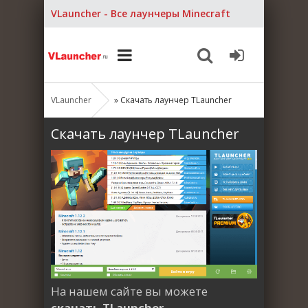
VLauncher - Все лаунчеры Minecraft
VLauncher
» Скачать лаунчер TLauncher
Скачать лаунчер TLauncher
На нашем сайте вы можете
скачать TLauncher
–