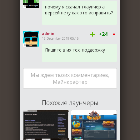
почему я скачал тлаунчер а
версей нету как это исправить?
-
+
+24
admin
16 December 2019 05:16
Пишите в их тех. поддержку
Мы ждем твоих комментариев,
Майнкрафтер
Похожие лаунчеры