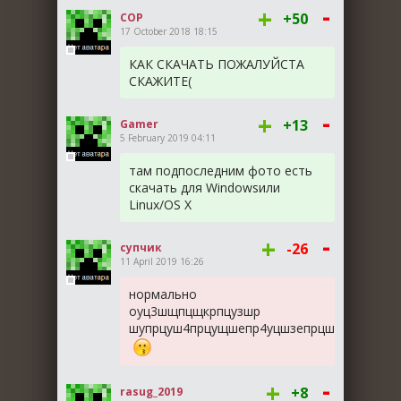
-
+
+50
COP
17 October 2018 18:15
КАК СКАЧАТЬ ПОЖАЛУЙСТА
СКАЖИТЕ(
-
+
+13
Gamer
5 February 2019 04:11
там подпоследним фото есть
скачать для Windowsили
Linux/OS X
-
+
-26
супчик
11 April 2019 16:26
нормально
оуц3шщпцщкрпцузшр
шупрцуш4прцущшепр4уцшзепрцш
-
+
+8
rasug_2019