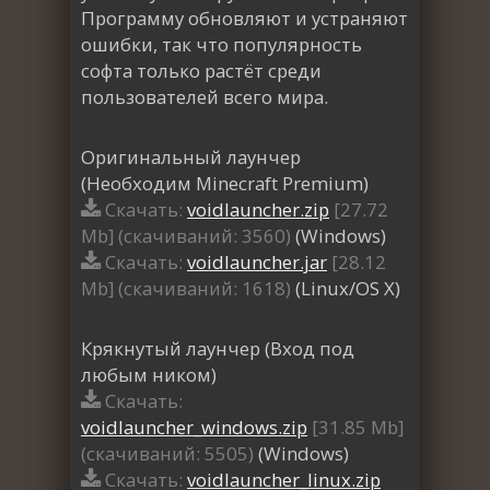
Программу обновляют и устраняют
ошибки, так что популярность
софта только растёт среди
пользователей всего мира.
Оригинальный лаунчер
(Необходим Minecraft Premium)
Скачать:
voidlauncher.zip
[27.72
Mb] (cкачиваний: 3560)
(Windows)
Скачать:
voidlauncher.jar
[28.12
Mb] (cкачиваний: 1618)
(Linux/OS X)
Крякнутый лаунчер (Вход под
любым ником)
Скачать:
voidlauncher_windows.zip
[31.85 Mb]
(cкачиваний: 5505)
(Windows)
Скачать:
voidlauncher_linux.zip