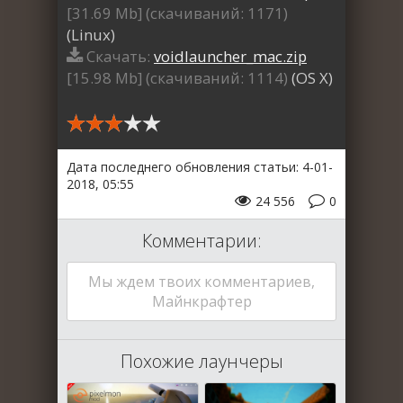
[31.69 Mb] (cкачиваний: 1171)
(Linux)
Скачать:
voidlauncher_mac.zip
[15.98 Mb] (cкачиваний: 1114)
(OS X)
Дата последнего обновления статьи: 4-01-
2018, 05:55
24 556
0
Комментарии:
Мы ждем твоих комментариев,
Майнкрафтер
Похожие лаунчеры