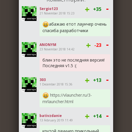
-
+
+35
Sergio123
21 November 2018 15:23
абажаю етот лаунчер очень
спасиба разработчики
-
+
-23
ANONYM
23 November 2018 14:42
блин это не последняя версия!
Последняя v1.5 :(
-
+
+13
303
1 December 2018 15:36
https://vlauncher.ru/3-
mrlauncher.html
-
+
+14
bativzdanie
13 February 2019 11:49
крутой лаунчер прикольный