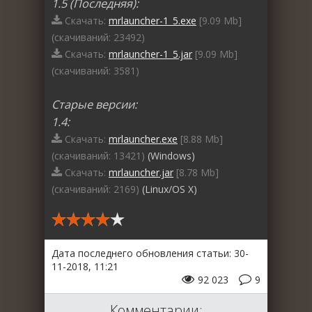
1.5 (Последняя):
Скачать:
mrlauncher-1_5.exe
[9.09 Mb]
(cкачиваний: 23492)
Скачать:
mrlauncher-1_5.jar
[9.09 Mb]
(cкачиваний: 3581)
Старые версии:
1.4:
Скачать:
mrlauncher.exe
[8.88 Mb]
(cкачиваний: 13421)
(Windows)
Скачать:
mrlauncher.jar
[8.78 Mb]
(cкачиваний: 2169)
(Linux/OS X)
Дата последнего обновления статьи: 30-
11-2018, 11:21
92 023
9
Комментарии: