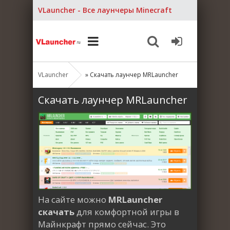
VLauncher - Все лаунчеры Minecraft
VLauncher
» Скачать лаунчер MRLauncher
Скачать лаунчер MRLauncher
На сайте можно
MRLauncher
скачать
для комфортной игры в
Майнкрафт прямо сейчас. Это