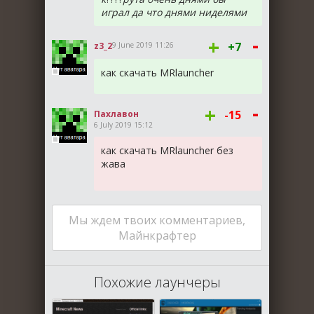
играл да что днями ниделями
-
+
+7
z3_2
9 June 2019 11:26
как скачать MRlauncher
-
+
-15
Пахлавон
6 July 2019 15:12
как скачать MRlauncher без
жава
Мы ждем твоих комментариев,
Майнкрафтер
Похожие лаунчеры