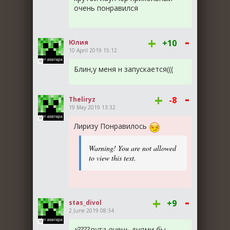
очень понравился
-
+
+10
Юлия
10 April 2019 15:12
Блин,у меня н запускается(((
-
+
-8
Theliryz
19 May 2019 13:32
Лиризу Понравилось
Warning! You are not allowed
to view this text.
-
+
+9
stas_divol
2 June 2019 08:34
к
????
рута очень днями бы