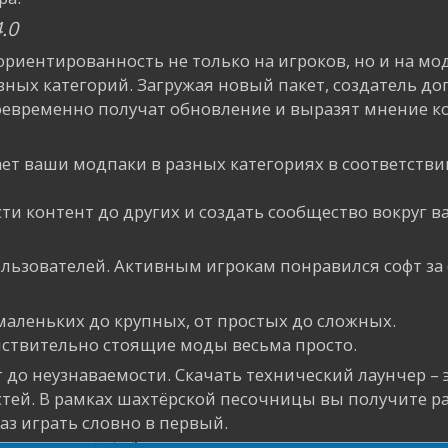
.0
риентированность не только на игроков, но и на мо
ных категорий. Загружая новый пакет, создатель д
воевременно получат обновление и выразят мнение 
ает ваши модпаки в разных категориях в соответстви
ти контент до других и создать сообщество вокруг в
пользователей. Активным игрокам понравился софт з
маленьких до крупных, от простых до сложных.
йствительно стоящие моды весьма просто.
до неузнаваемости. Скачать технический лаунчер – 
ей. В рамках шахтёрской песочницы вы получите р
аз играть словно в первый.