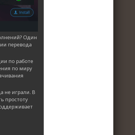
полнений? Один
вии перевода
ции по работе
ения по миру
качивания
 не играли. В
ь простоту
поддерживает