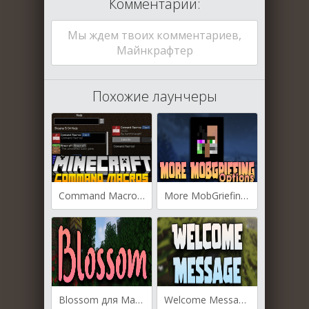
Комментарии:
Мы ждем твоих комментариев,
Майнкрафтер
Похожие лаунчеры
Command Macros для Майнкрафт [1.19.4, 1.19.3, 1.19.2]
More MobGriefing Options для Майнкрафт [1.19.4, 1.19.3, 1.19.2]
Blossom для Майнкрафт [1.19.3, 1.19.2, 1.18.2]
Welcome Message для Майнкрафт [1.19.3, 1.19.2, 1.19.1]