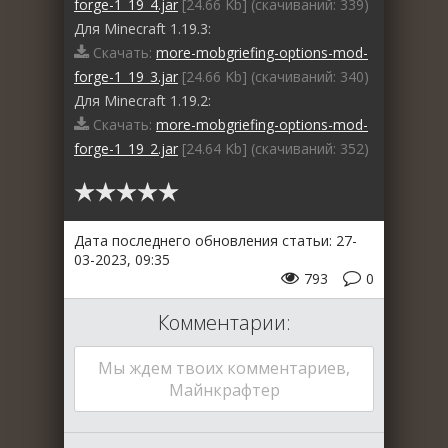
forge-1_19_4.jar
[24.66 Kb] (cкачиваний: 339)
Для Minecraft 1.19.3:
Скачать:
more-mobgriefing-options-mod-
forge-1_19_3.jar
[24.66 Kb] (cкачиваний: 340)
Для Minecraft 1.19.2:
Скачать:
more-mobgriefing-options-mod-
forge-1_19_2.jar
[24.64 Kb] (cкачиваний: 352)
Дата последнего обновления статьи: 27-
03-2023, 09:35
793
0
Комментарии:
Мы ждем твоих комментариев,
Майнкрафтер