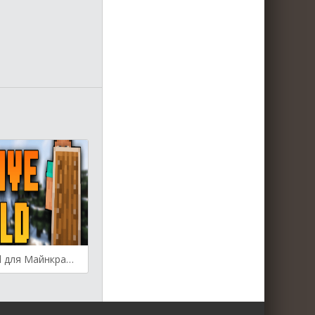
Passive Shield для Майнкрафт [1.19.3, 1.19.2, 1.19.1]