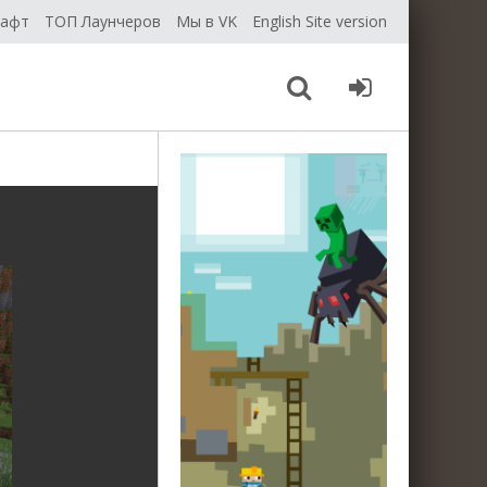
рафт
ТОП Лаунчеров
Мы в VK
English Site version