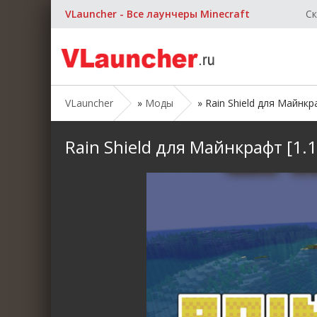
VLauncher - Все лаунчеры Minecraft
Ск
VLauncher
»
Моды
» Rain Shield для Майнкраф
Rain Shield для Майнкрафт [1.19