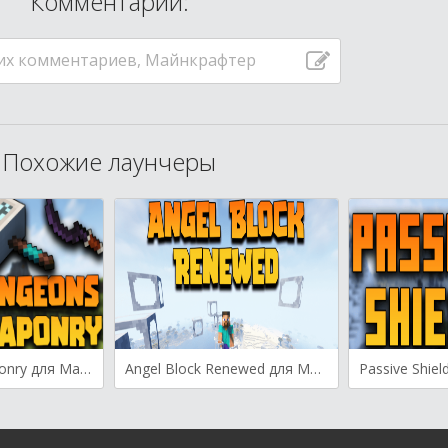
Комментарии:
их комментариев, Майнкрафтер
Похожие лаунчеры
Dungeons Weaponry для Майнкрафт [1.19.2, 1.18.2, 1.17.1]
Angel Block Renewed для Майнкрафт [1.19.3, 1.19.2, 1.18.2]