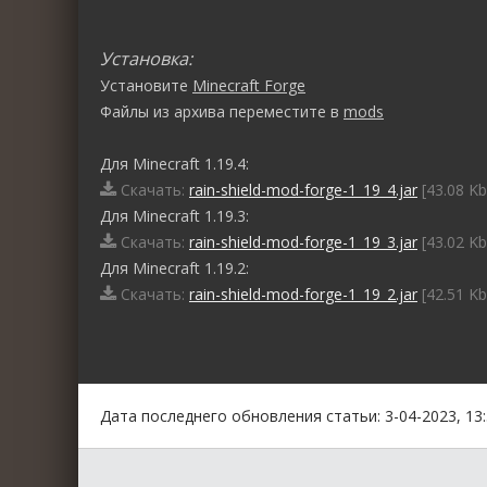
Установка:
Установите
Minecraft Forge
Файлы из архива переместите в
mods
Для Minecraft 1.19.4:
Скачать:
rain-shield-mod-forge-1_19_4.jar
[43.08 Kb
Для Minecraft 1.19.3:
Скачать:
rain-shield-mod-forge-1_19_3.jar
[43.02 Kb
Для Minecraft 1.19.2:
Скачать:
rain-shield-mod-forge-1_19_2.jar
[42.51 Kb
0
1
2
3
4
5
Дата последнего обновления статьи: 3-04-2023, 13