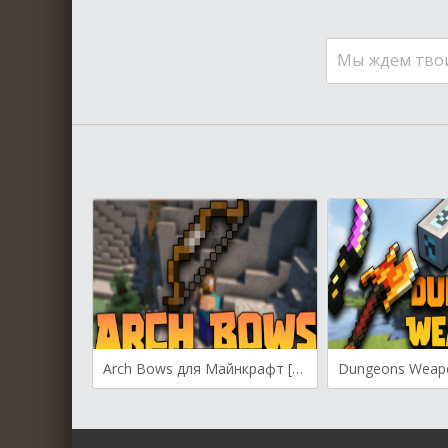
Мы ждем тво
Arch Bows для Майнкрафт [1.19.3, 1.19.2, 1.19.1]