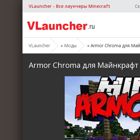
VLauncher - Все лаунчеры Minecraft
Ск
VLauncher
»
Моды
» Armor Chroma для Майнкр
Armor Chroma для Майнкрафт [1