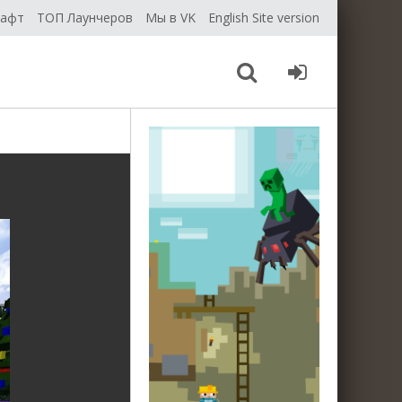
рафт
ТОП Лаунчеров
Мы в VK
English Site version