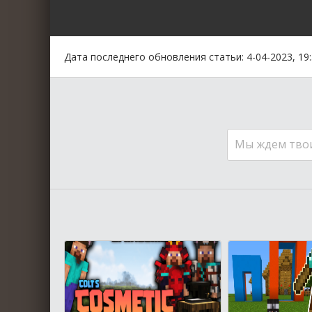
0
1
2
3
4
5
Дата последнего обновления статьи: 4-04-2023, 19
Мы ждем тво