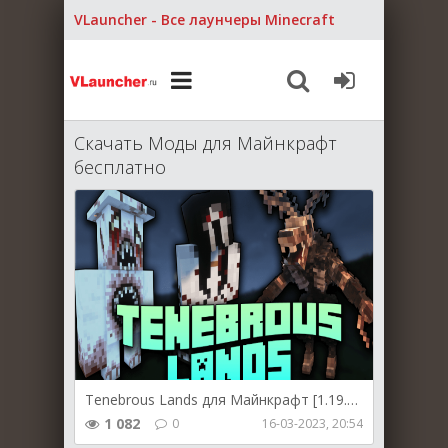
VLauncher - Все лаунчеры Minecraft
Скачать Моды для Майнкрафт
бесплатно
Tenebrous Lands для Майнкрафт [1.19.2, 1.18.2]
1 082
0
16-03-2023, 20:54