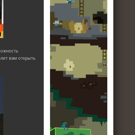
можность
олит вам открыть