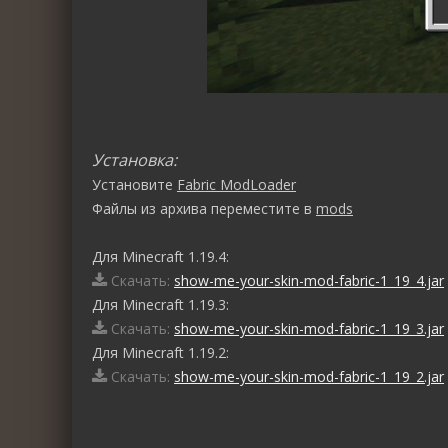
Установка:
Установите
Fabric ModLoader
Файлы из архива переместите в
mods
Для Minecraft 1.19.4:
Скачать:
show-me-your-skin-mod-fabric-1_19_4.jar
Для Minecraft 1.19.3:
Скачать:
show-me-your-skin-mod-fabric-1_19_3.jar
Для Minecraft 1.19.2:
Скачать:
show-me-your-skin-mod-fabric-1_19_2.jar
0
1
2
3
4
5