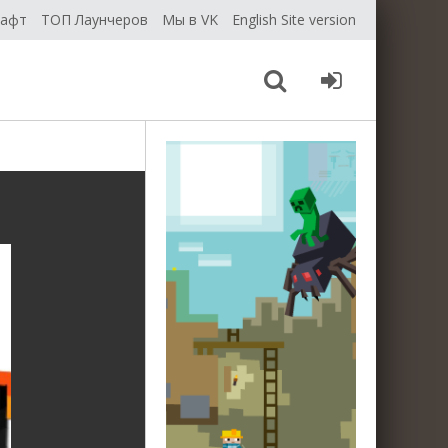
рафт
ТОП Лаунчеров
Мы в VK
English Site version