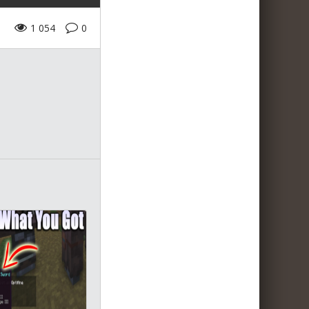
1 054
0