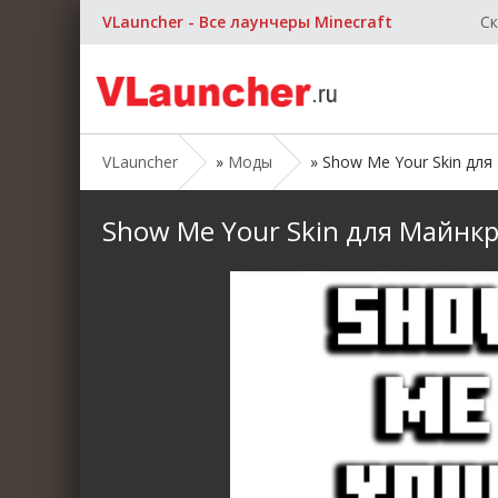
VLauncher - Все лаунчеры Minecraft
Ск
VLauncher
»
Моды
» Show Me Your Skin для М
Show Me Your Skin для Майнкраф