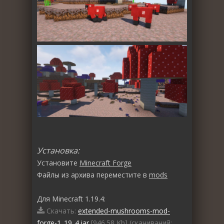
Установка:
Установите
Minecraft Forge
Файлы из архива переместите в
mods
Для Minecraft 1.19.4:
Скачать:
extended-mushrooms-mod-
forge-1_19_4.jar
[946.58 Kb] (cкачиваний: