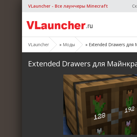
VLauncher - Все лаунчеры Minecraft
Ск
VLauncher
»
Моды
» Extended Drawers для Ма
Extended Drawers для Майнкрафт