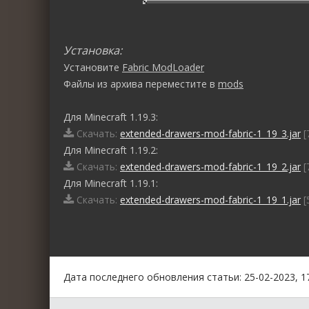
Установка:
Установите
Fabric ModLoader
Файлы из архива переместите в
mods
Для Minecraft 1.19.3:
Скачать:
extended-drawers-mod-fabric-1_19_3.jar
[
Для Minecraft 1.19.2:
Скачать:
extended-drawers-mod-fabric-1_19_2.jar
[
Для Minecraft 1.19.1:
Скачать:
extended-drawers-mod-fabric-1_19_1.jar
[
0
1
2
3
4
5
Дата последнего обновления статьи: 25-02-2023, 1