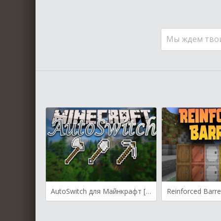
Мы ждем тво
AutoSwitch для Майнкрафт [1.19.3, 1.19.2, 1.19]