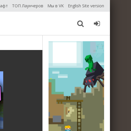
рафт
ТОП Лаунчеров
Мы в VK
English Site version