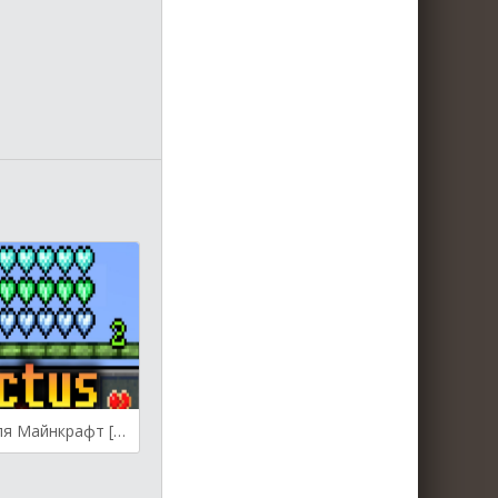
Victus Mod для Майнкрафт [1.19.3, 1.19.2, 1.18.2]