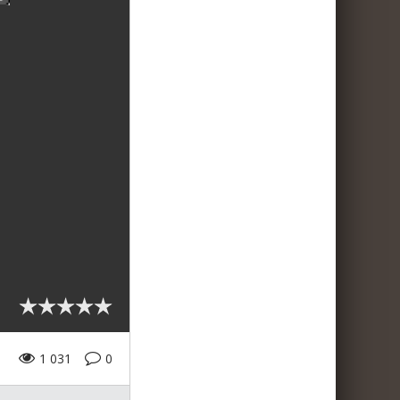
1 031
0