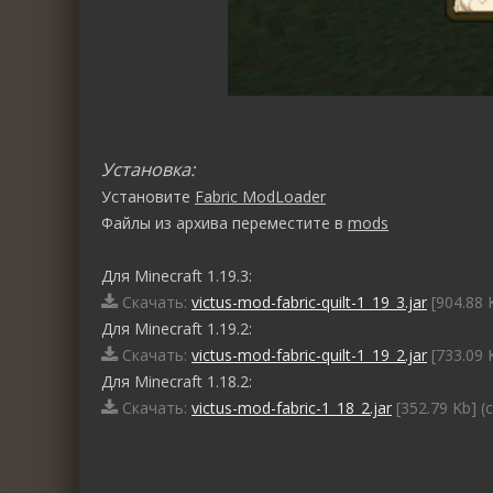
Установка:
Установите
Fabric ModLoader
Файлы из архива переместите в
mods
Для Minecraft 1.19.3:
Скачать:
victus-mod-fabric-quilt-1_19_3.jar
[904.88 
Для Minecraft 1.19.2:
Скачать:
victus-mod-fabric-quilt-1_19_2.jar
[733.09 
Для Minecraft 1.18.2:
Скачать:
victus-mod-fabric-1_18_2.jar
[352.79 Kb] (
0
1
2
3
4
5