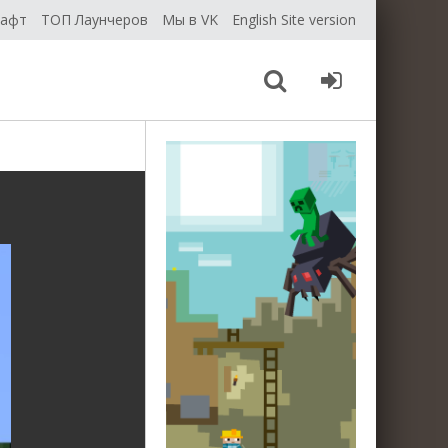
рафт
ТОП Лаунчеров
Мы в VK
English Site version