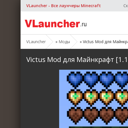
VLauncher - Все лаунчеры Minecraft
Ск
VLauncher
»
Моды
» Victus Mod для Майнкраф
Victus Mod для Майнкрафт [1.19