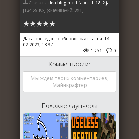
Скачать:
deathlog-mod-fabric-1_18_2.jar
[124.59 Kb] (cкачиваний: 391)
Дата последнего обновления статьи: 14-
02-2023, 13:37
1 251
0
Комментарии:
Мы ждем твоих комментариев,
Майнкрафтер
Похожие лаунчеры