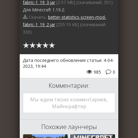
fabric-1_19_3.jar
[2.57 Mb] (cкачиваний: 351)
Для Minecraft 1.19.2:
Скачать:
better-statistics-screen-mod-
fabric-1_19_2.jar
[255.19 Kb] (cкачиваний:
330)
Дата последнего обновления статьи: 4-04-
2023, 19:44
985
0
Комментарии:
Мы ждем твоих комментариев,
Майнкрафтер
Похожие лаунчеры