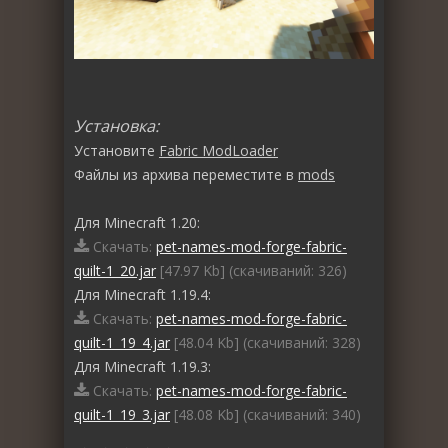
Установка:
Установите
Fabric ModLoader
Файлы из архива переместите в
mods
Для Minecraft 1.20:
Скачать:
pet-names-mod-forge-fabric-
quilt-1_20.jar
[47.97 Kb] (cкачиваний: 326)
Для Minecraft 1.19.4:
Скачать:
pet-names-mod-forge-fabric-
quilt-1_19_4.jar
[48.04 Kb] (cкачиваний: 328)
Для Minecraft 1.19.3:
Скачать:
pet-names-mod-forge-fabric-
quilt-1_19_3.jar
[48.08 Kb] (cкачиваний: 340)