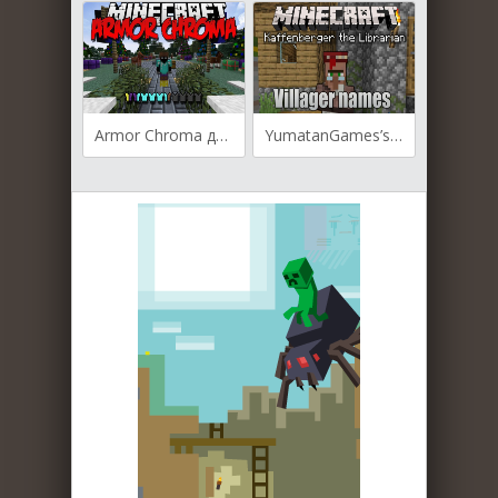
Armor Chroma для Майнкрафт [1.19.4, 1.19.3, 1.19.2]
YumatanGames’s Villager Names для Майнкрафт [1.19.3, 1.19.2, 1.19.1]