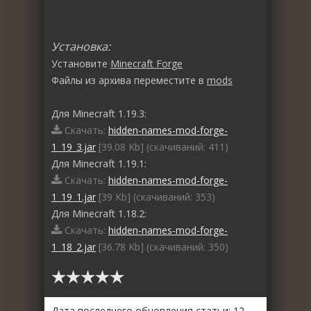
Установка:
Установите
Minecraft Forge
Файлы из архива переместите в
mods
Для Minecraft 1.19.3:
Скачать:
hidden-names-mod-forge-
1_19_3.jar
[39.08 Kb] (cкачиваний: 411)
Для Minecraft 1.19.1:
Скачать:
hidden-names-mod-forge-
1_19_1.jar
[39 Kb] (cкачиваний: 353)
Для Minecraft 1.18.2:
Скачать:
hidden-names-mod-forge-
1_18_2.jar
[36.78 Kb] (cкачиваний: 350)
Дата последнего обновления статьи: 12-