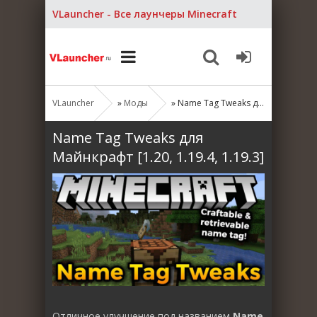
VLauncher - Все лаунчеры Minecraft
VLauncher
»
Моды
» Name Tag Tweaks для Майнкрафт [1.20, 1.19.4, 1.19.3]
Name Tag Tweaks для
Майнкрафт [1.20, 1.19.4, 1.19.3]
Отличное улучшение под названием
Name