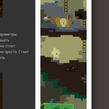
параметры.
вышать
 но стоит
но просто. Стоит
ель