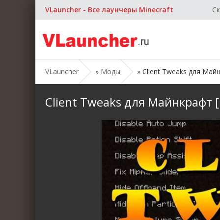
VLauncher - Все лаунчеры Minecraft
Ск
VLauncher
»
Моды
» Client Tweaks для Майнкр
Client Tweaks для Майнкрафт [1.