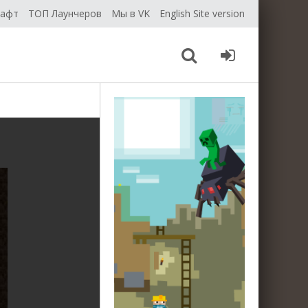
рафт
ТОП Лаунчеров
Мы в VK
English Site version