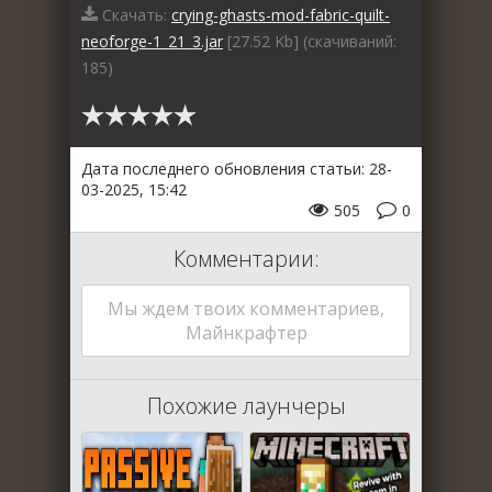
Скачать:
crying-ghasts-mod-fabric-quilt-
neoforge-1_21_3.jar
[27.52 Kb] (cкачиваний:
185)
Дата последнего обновления статьи: 28-
03-2025, 15:42
505
0
Комментарии:
Мы ждем твоих комментариев,
Майнкрафтер
Похожие лаунчеры