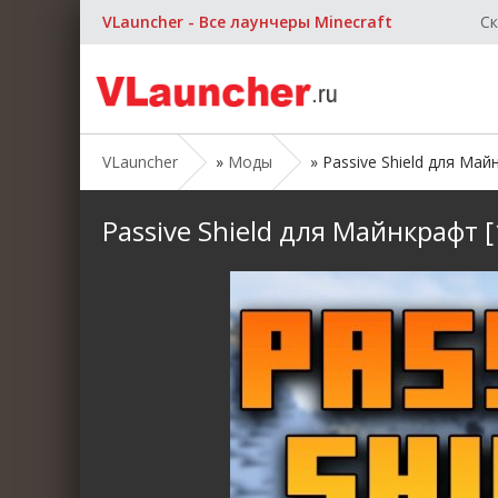
VLauncher - Все лаунчеры Minecraft
Ск
VLauncher
»
Моды
» Passive Shield для Майнк
Passive Shield для Майнкрафт [1