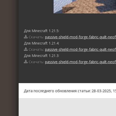
Для Minecraft 1.21.5:
Скачать:
passive-shield-mod-forge-fabric-quilt-neo
Для Minecraft 1.21.4:
Скачать:
passive-shield-mod-forge-fabric-quilt-neo
Для Minecraft 1.21.3:
Скачать:
passive-shield-mod-forge-fabric-quilt-neo
0
1
2
3
4
5
Дата последнего обновления статьи: 28-03-2025, 1