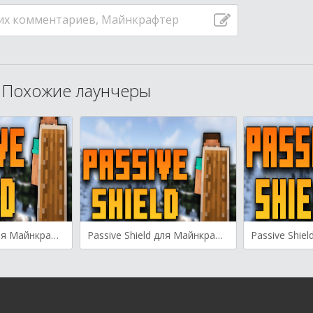
их комментариев, Майнкрафтер
Похожие лаунчеры
Passive Shield для Майнкрафт [1.21.3, 1.21.1, 1.21]
Passive Shield для Майнкрафт 1.20