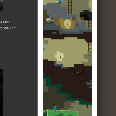
сивное
 формате,