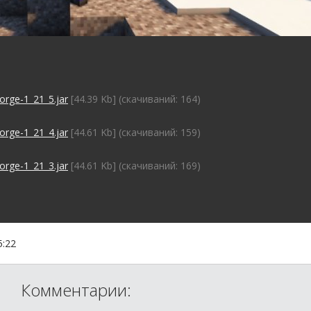
forge-1_21_5.jar
[44.39 Kb] (cкачиваний: 164)
forge-1_21_4.jar
[44.61 Kb] (cкачиваний: 159)
forge-1_21_3.jar
[44.61 Kb] (cкачиваний: 169)
5:22
Комментарии: