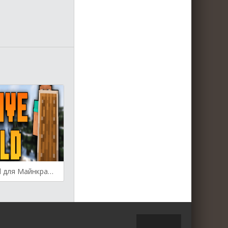
Passive Shield для Майнкрафт [1.19.3, 1.19.2, 1.19.1]