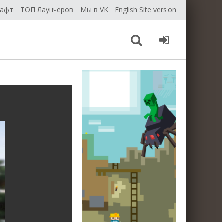
рафт
ТОП Лаунчеров
Мы в VK
English Site version