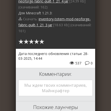
neoforge-fabric-quilt-1_21_4.jar
[24.39 Kb]
(cкачиваний: 162)
Для Minecraft 1.21.3:
Скачать:
inventory-totem-mod-neoforge-
fabric-quilt-1_21_3.jar
[18.63 Kb] (cкачиваний:
161)
Дата последнего обновления статьи: 28-
03-2025, 14:44
537
0
Комментарии:
Мы ждем твоих комментариев,
Майнкрафтер
Похожие лаунчеры