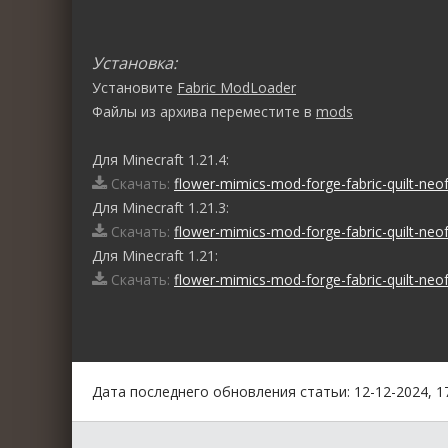
Установка:
Установите
Fabric ModLoader
Файлы из архива переместите в
mods
Для Minecraft 1.21.4:
Скачать:
flower-mimics-mod-forge-fabric-quilt-neof
Для Minecraft 1.21.3:
Скачать:
flower-mimics-mod-forge-fabric-quilt-neof
Для Minecraft 1.21:
Скачать:
flower-mimics-mod-forge-fabric-quilt-neof
0
1
2
3
4
5
Дата последнего обновления статьи: 12-12-2024, 1