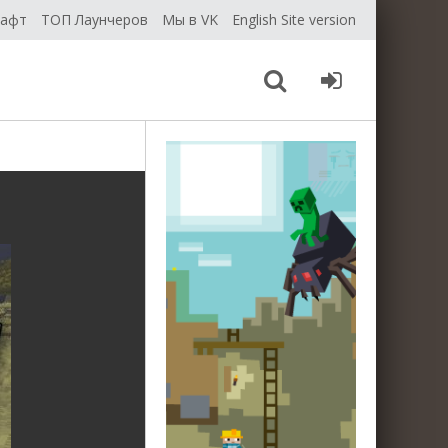
рафт
ТОП Лаунчеров
Мы в VK
English Site version