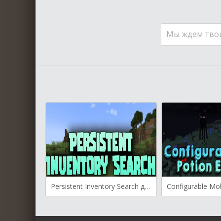
Мы ждем тво
Persistent Inventory Search для Майнкрафт [1.21.4, 1.21.3, 1.21.1]