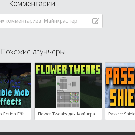
Комментарии:
их комментариев, Майнкрафтер
Похожие лаунчеры
Configurable Mob Potion Effects для Майнкрафт [1.21.4, 1.21.3, 1.21.1]
Flower Tweaks для Майнкрафт [1.21.3, 1.21.1, 1.21]