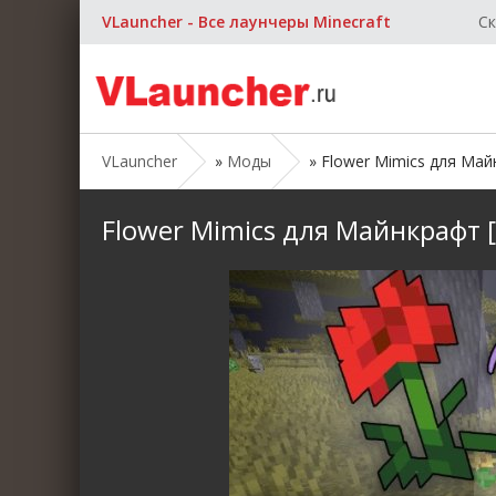
VLauncher - Все лаунчеры Minecraft
Ск
VLauncher
»
Моды
» Flower Mimics для Майнк
Flower Mimics для Майнкрафт [1