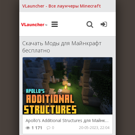
VLauncher - Все лаунчеры Minecraft
Скачать Моды для Майнкрафт
бесплатно
Apollo’s Additional Structures для Майнкрафт [1.19.3, 1.18.2]
1 171
0
20-05-2023, 22:04