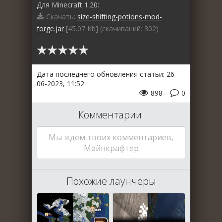
Для Minecraft 1.20:
Скачать:
size-shifting-potions-mod-
forge.jar
[45.07 Kb] (cкачиваний: 302)
Дата последнего обновления статьи: 26-
06-2023, 11:52
898
0
Комментарии:
Мы ждем твоих комментариев,
Майнкрафтер
Похожие лаунчеры