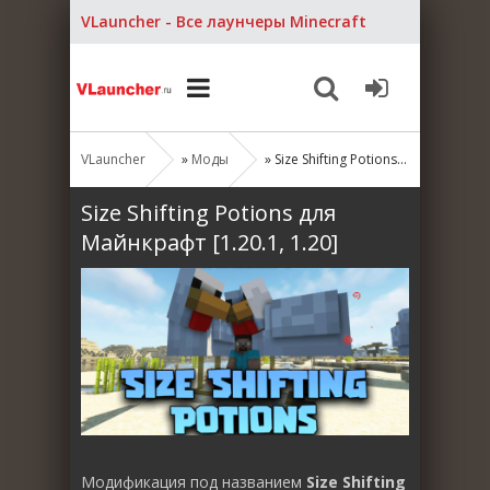
VLauncher - Все лаунчеры Minecraft
VLauncher
»
Моды
» Size Shifting Potions для Майнкрафт [1.20.1, 1.20]
Size Shifting Potions для
Майнкрафт [1.20.1, 1.20]
Модификация под названием
Size Shifting