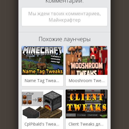
Комментарии:
Мы ждем твоих комментариев,
Майнкрафтер
Похожие лаунчеры
Name Tag Tweaks для Майнкрафт [1.20, 1.19.4, 1.19.3]
Mooshroom Tweaks для Майнкрафт [1.19.3, 1.19.2, 1.19.1]
CplPibald's Tweaks для Майнкрафт [1.12, 1.10.2]
Client Tweaks для Майнкрафт [1.12.2, 1.11.2, 1.10.2]