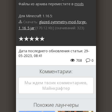
Файлы из архива переместите в
mods
Для Minecraft 1.16.5:
Скачать:
glazed-symmetry-mod-forge-
1_16_5.jar
[170.12 Kb] (cкачиваний: 323)
Дата последнего обновления статьи: 29-
05-2023, 08:41
708
0
Комментарии:
Мы ждем твоих комментариев,
Майнкрафтер
Похожие лаунчеры