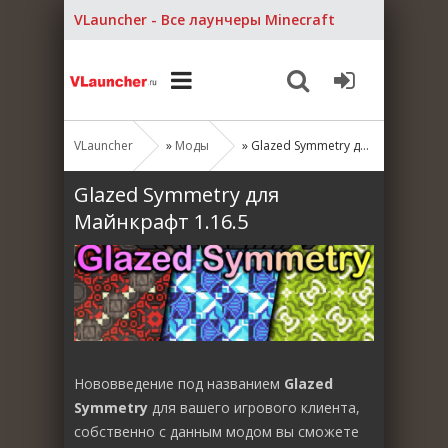
VLauncher - Все лаунчеры Minecraft
VLauncher
»
Моды
» Glazed Symmetry для Майнкрафт 1.16.5
Glazed Symmetry для
Майнкрафт 1.16.5
Нововведение под названием
Glazed
Symmetry
для вашего игрового клиента,
собственно с данным модом вы сможете