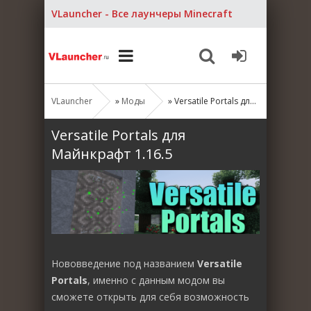
VLauncher - Все лаунчеры Minecraft
VLauncher
»
Моды
» Versatile Portals для Майнкрафт 1.16.5
Versatile Portals для
Майнкрафт 1.16.5
Нововведение под названием
Versatile
Portals
, именно с данным модом вы
сможете открыть для себя возможность