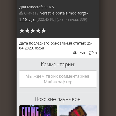
Для Minecraft 1.16.5:
Скачать:
versatile-portals-mod-forge-
1_16_5.jar
[322.45 Kb] (cкачиваний: 339)
Дата последнего обновления статьи: 25-
04-2023, 05:58
750
0
Комментарии:
Мы ждем твоих комментариев,
Майнкрафтер
Похожие лаунчеры