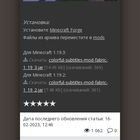
Установка:
Установите
Minecraft Forge
Файлы из архива переместите в
mods
Для Minecraft 1.19.3:
Скачать:
colorful-subtitles-mod-fabric-
1_19_3.jar
[14.49 Kb] (cкачиваний: 369)
Для Minecraft 1.19.2:
Скачать:
colorful-subtitles-mod-fabric-
1_19_2.jar
[7.48 Kb] (cкачиваний: 361)
Дата последнего обновления статьи: 16-
02-2023, 12:46
1 062
0