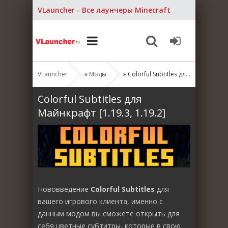
VLauncher - Все лаунчеры Minecraft
VLauncher
»
Моды
» Colorful Subtitles для Майнкрафт [1.19.3, 1.19.2]
Colorful Subtitles для
Майнкрафт [1.19.3, 1.19.2]
Нововведение
Colorful Subtitles
для
вашего игрового клиента, именно с
данным модом вы сможете открыть для
себя цветные субтитры, которые в свою