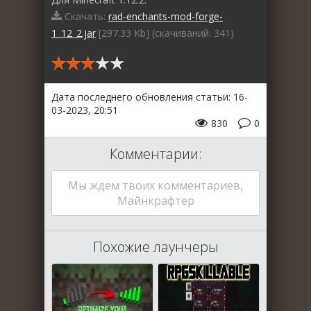
Скачать:
rad-enchants-mod-forge-
1_12_2.jar
[297.33 Kb] (cкачиваний: 341)
Дата последнего обновления статьи: 16-
03-2023, 20:51
830
0
Комментарии:
Мы ждем твоих комментариев,
Майнкрафтер
Похожие лаунчеры