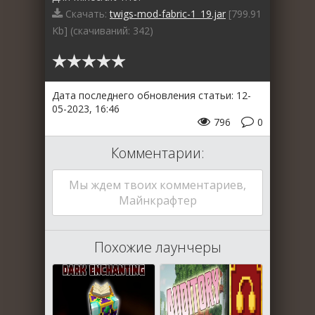
Скачать:
twigs-mod-fabric-1_19.jar
[799.91
Kb] (cкачиваний: 342)
Дата последнего обновления статьи: 12-
05-2023, 16:46
796
0
Комментарии:
Мы ждем твоих комментариев,
Майнкрафтер
Похожие лаунчеры