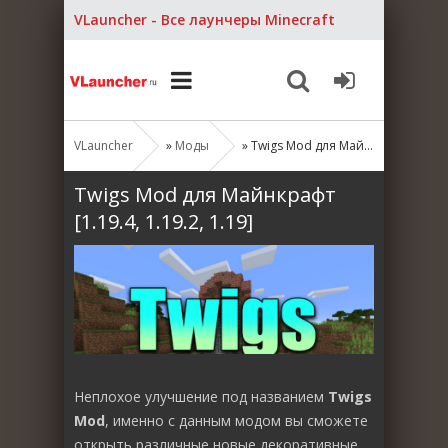
VLauncher - Все лаунчеры Minecraft
VLauncher
»
Моды
» Twigs Mod для Майнкрафт [1.19.4, 1.19.2, 1.19]
Twigs Mod для Майнкрафт
[1.19.4, 1.19.2, 1.19]
Неплохое улучшение под названием
Twigs
Mod
, именно с данным модом вы сможете
открыть различные новые декоративные