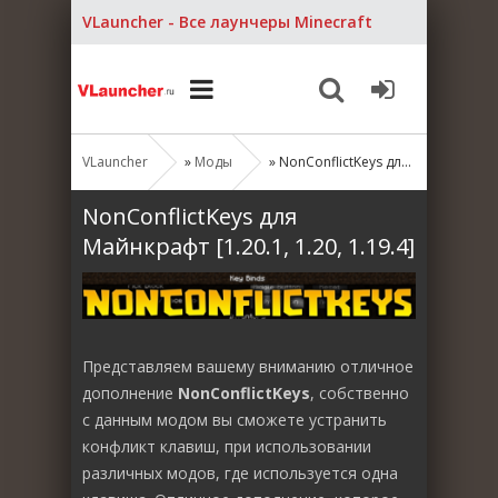
VLauncher - Все лаунчеры Minecraft
VLauncher
»
Моды
» NonConflictKeys для Майнкрафт [1.20.1, 1.20, 1.19.4]
NonConflictKeys для
Майнкрафт [1.20.1, 1.20, 1.19.4]
Представляем вашему вниманию отличное
дополнение
NonConflictKeys
, собственно
с данным модом вы сможете устранить
конфликт клавиш, при использовании
различных модов, где используется одна