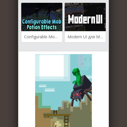
Configurable Mob Potion Effects для Майнкрафт [1.21.4, 1.21.3, 1.21.1]
Modern UI для Майнкрафт [1.20.4, 1.20.2, 1.20.1]