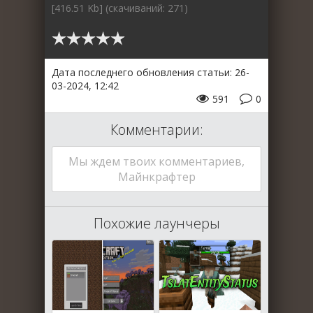
[416.51 Kb] (cкачиваний: 271)
Дата последнего обновления статьи: 26-
03-2024, 12:42
591
0
Комментарии:
Мы ждем твоих комментариев,
Майнкрафтер
Похожие лаунчеры