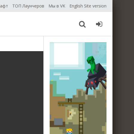
рафт
ТОП Лаунчеров
Мы в VK
English Site version