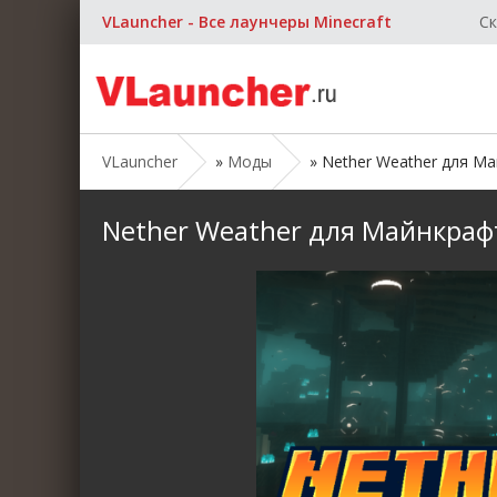
VLauncher - Все лаунчеры Minecraft
Ск
VLauncher
»
Моды
» Nether Weather для Майн
Nether Weather для Майнкрафт [