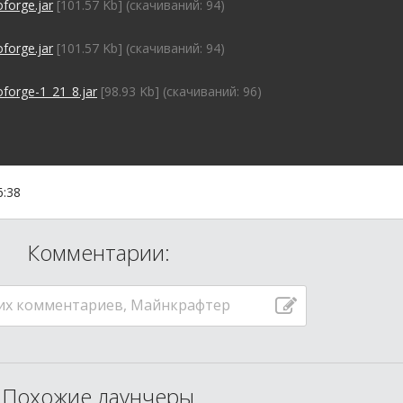
forge.jar
[101.57 Kb] (cкачиваний: 94)
forge.jar
[101.57 Kb] (cкачиваний: 94)
oforge-1_21_8.jar
[98.93 Kb] (cкачиваний: 96)
6:38
Комментарии:
их комментариев, Майнкрафтер
Похожие лаунчеры