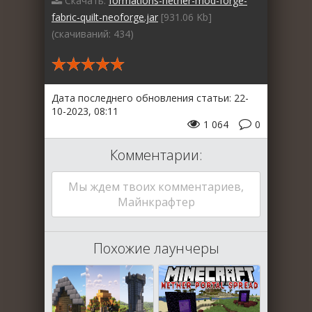
Скачать:
formations-nether-mod-forge-
fabric-quilt-neoforge.jar
[931.06 Kb]
(cкачиваний: 434)
Дата последнего обновления статьи: 22-
10-2023, 08:11
1 064
0
Комментарии:
Мы ждем твоих комментариев,
Майнкрафтер
Похожие лаунчеры