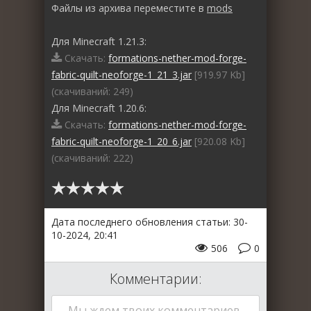
Файлы из архива переместите в
mods
Для Minecraft 1.21.3:
Скачать:
formations-nether-mod-forge-
fabric-quilt-neoforge-1_21_3.jar
[919.97 Kb]
(cкачиваний: 249)
Для Minecraft 1.20.6:
Скачать:
formations-nether-mod-forge-
fabric-quilt-neoforge-1_20_6.jar
[920.08 Kb]
(cкачиваний: 222)
Дата последнего обновления статьи: 30-
10-2024, 20:41
506
0
Комментарии:
Мы ждем твоих комментариев,