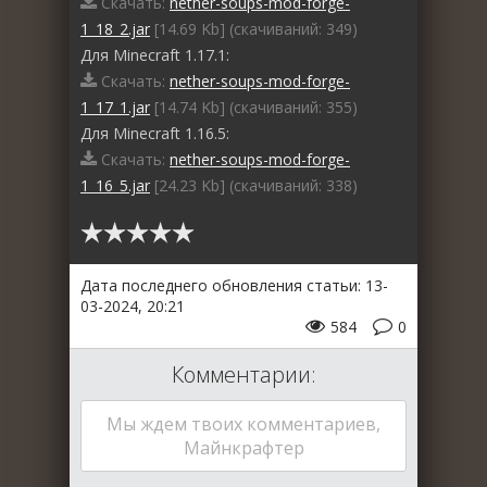
Скачать:
nether-soups-mod-forge-
1_18_2.jar
[14.69 Kb] (cкачиваний: 349)
Для Minecraft 1.17.1:
Скачать:
nether-soups-mod-forge-
1_17_1.jar
[14.74 Kb] (cкачиваний: 355)
Для Minecraft 1.16.5:
Скачать:
nether-soups-mod-forge-
1_16_5.jar
[24.23 Kb] (cкачиваний: 338)
Дата последнего обновления статьи: 13-
03-2024, 20:21
584
0
Комментарии:
Мы ждем твоих комментариев,
Майнкрафтер