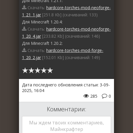
Для Minecraft 1.21.1:
Скачать:
hardcore-torches-mod-neoforge-
1_21_1.jar
[251.8 Kb] (cкачиваний: 133)
Для Minecraft 1.20.4:
Скачать:
hardcore-torches-mod-neoforge-
1_20_4.jar
[233.82 Kb] (cкачиваний: 146)
Для Minecraft 1.20.2:
Скачать:
hardcore-torches-mod-forge-
1_20_2.jar
[152.01 Kb] (cкачиваний: 149)
Дата последнего обновления статьи: 3-09-
2025, 16:04
285
0
Комментарии:
Мы ждем твоих комментариев,
Майнкрафтер