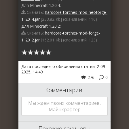
Для Minecraft 1.20.4:
Скачать:
hardcore-torches-mod-neoforge-
1_20_4.jar
[233.82 Kb] (cкачиваний: 116)
Для Minecraft 1.20.2:
Скачать:
hardcore-torches-mod-forge-
1_20_2.jar
[152.01 Kb] (cкачиваний: 123)
Дата последнего обновления статьи: 2-09-
2025, 14:49
276
0
Комментарии:
Мы ждем твоих комментариев,
Майнкрафтер
Похожие лаунчеры