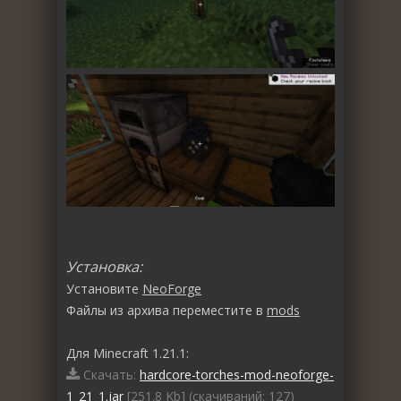
Установка:
Установите
NeoForge
Файлы из архива переместите в
mods
Для Minecraft 1.21.1:
Скачать:
hardcore-torches-mod-neoforge-
1_21_1.jar
[251.8 Kb] (cкачиваний: 127)