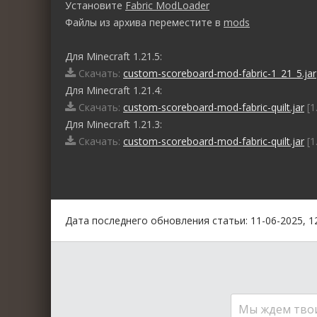
Установите
Fabric ModLoader
Файлы из архива переместите в
mods
Для Minecraft 1.21.5:
Скачать:
custom-scoreboard-mod-fabric-1_21_5.jar
Для Minecraft 1.21.4:
Скачать:
custom-scoreboard-mod-fabric-quilt.jar
[1
Для Minecraft 1.21.3:
Скачать:
custom-scoreboard-mod-fabric-quilt.jar
[1
0
1
2
3
4
5
Дата последнего обновления статьи: 11-06-2025, 1
Мы ждем тво