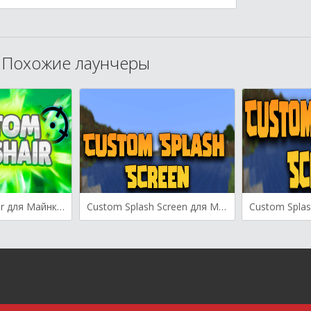
Похожие лаунчеры
Custom Crosshair для Майнкрафт [1.21.3, 1.21.1, 1.21]
Custom Splash Screen для Майнкрафт [1.20.1, 1.20, 1.19.4]