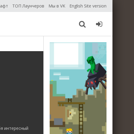
рафт
ТОП Лаунчеров
Мы в VK
English Site version
бя интересный