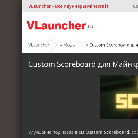
VLauncher - Все лаунчеры Minecraft
Ск
VLauncher
»
Моды
» Custom Scoreboard для М
Custom Scoreboard для Майнкраф
Улучшение под названием
Custom Scoreboard
, с