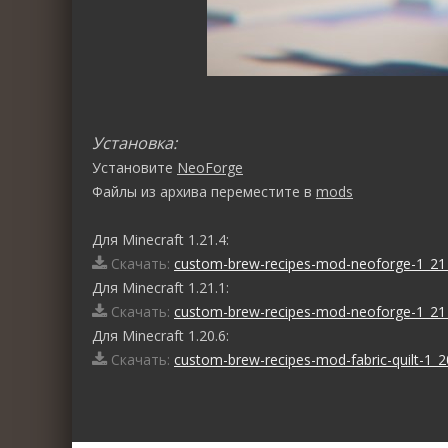
Установка:
Установите
NeoForge
Файлы из архива переместите в
mods
Для Minecraft 1.21.4:
Скачать:
custom-brew-recipes-mod-neoforge-1_21_
Для Minecraft 1.21.1:
Скачать:
custom-brew-recipes-mod-neoforge-1_21_
Для Minecraft 1.20.6:
Скачать:
custom-brew-recipes-mod-fabric-quilt-1_20
0
1
2
3
4
5