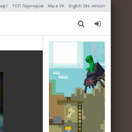
рафт
ТОП Лаунчеров
Мы в VK
English Site version