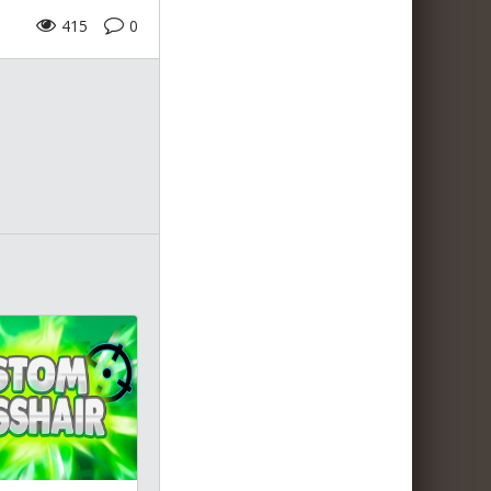
415
0