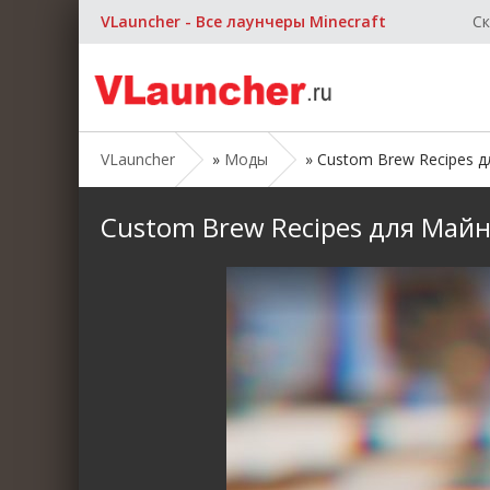
VLauncher - Все лаунчеры Minecraft
Ск
VLauncher
»
Моды
» Custom Brew Recipes для
Custom Brew Recipes для Майнкр