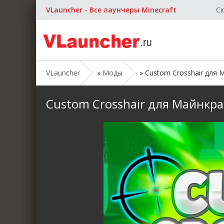
VLauncher - Все лаунчеры Minecraft
Ск
VLauncher
»
Моды
» Custom Crosshair для Ма
Custom Crosshair для Майнкрафт