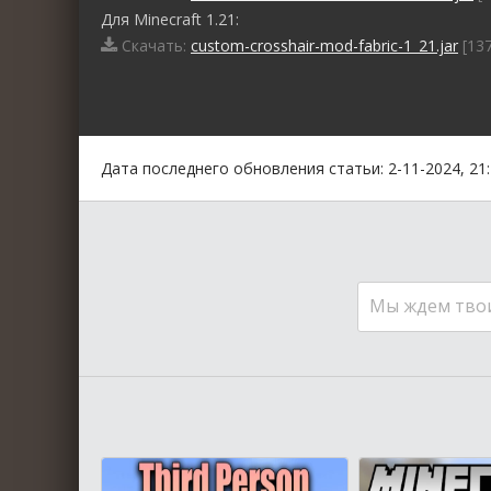
Для Minecraft 1.21:
Скачать:
custom-crosshair-mod-fabric-1_21.jar
[137
0
1
2
3
4
5
Дата последнего обновления статьи: 2-11-2024, 21
Мы ждем тво