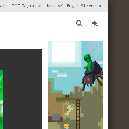
рафт
ТОП Лаунчеров
Мы в VK
English Site version