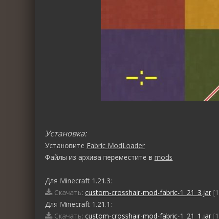
Установка:
Установите
Fabric ModLoader
Файлы из архива переместите в
mods
Для Minecraft 1.21.3:
Скачать:
custom-crosshair-mod-fabric-1_21_3.jar
[1
Для Minecraft 1.21.1:
Скачать:
custom-crosshair-mod-fabric-1_21_1.jar
[1