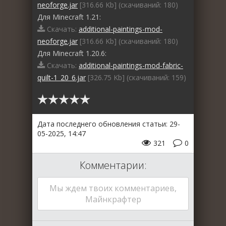
neoforge.jar
[316.66 Kb] (cкачиваний: 180)
Для Minecraft 1.21:
Скачать:
additional-paintings-mod-
neoforge.jar
[316.66 Kb] (cкачиваний: 180)
Для Minecraft 1.20.6:
Скачать:
additional-paintings-mod-fabric-
quilt-1_20_6.jar
[326.75 Kb] (cкачиваний: 159)
Дата последнего обновления статьи: 29-
05-2025, 14:47
321
0
Комментарии:
Мы ждем твоих комментариев,
Майнкрафтер