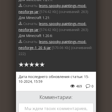
Скачать:
leons-spooky-paintings-mod-
neoforge.jar
[574.42 Kb] (cкачиваний: 263)
Для Minecraft 1.21:
Скачать:
leons-spooky-paintings-mod-
neoforge.jar
[574.42 Kb] (cкачиваний: 263)
Для Minecraft 1.20.6:
Скачать:
leons-spooky-paintings-mod-
neoforge-1_20_6.jar
[570.06 Kb] (cкачиваний:
222)
Дата последнего обновления статьи: 15-
10-2024, 15:59
469
0
Комментарии:
Мы ждем твоих комментариев,