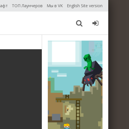
рафт
ТОП Лаунчеров
Мы в VK
English Site version