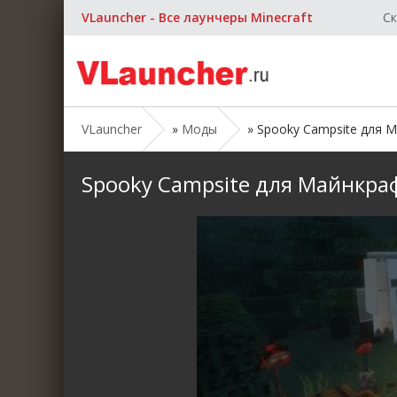
VLauncher - Все лаунчеры Minecraft
Ск
VLauncher
»
Моды
» Spooky Campsite для Май
Spooky Campsite для Майнкрафт 