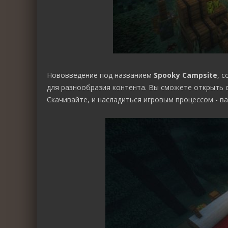
Нововведение под названием
Spooky Campsite
, 
для разнообразия контента. Вы сможете открыть о
Скачивайте, и насладиться игровым процессом - в