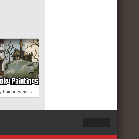
Leon’s Spooky Paintings для Майнкрафт [1.20.4, 1.20.1, 1.19.4]